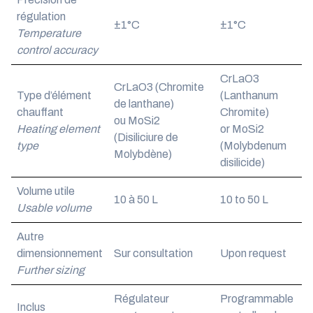
régulation
±1°C
±1°C
Temperature
control accuracy
CrLaO3
CrLaO3 (Chromite
Type d’élément
(Lanthanum
de lanthane)
chauffant
Chromite)
ou MoSi2
Heating element
or
MoSi2
(Disiliciure de
type
(Molybdenum
Molybdène)
disilicide)
Volume utile
10 à 50 L
10 to 50 L
Usable volume
Autre
dimensionnement
Sur consultation
Upon request
Further sizing
Régulateur
Programmable
Inclus