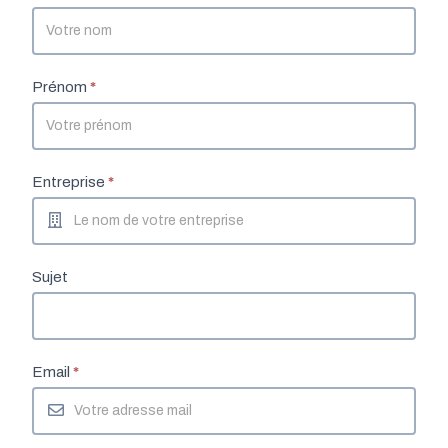
de
contact
-
FR
Prénom
*
Entreprise
*
Sujet
Email
*