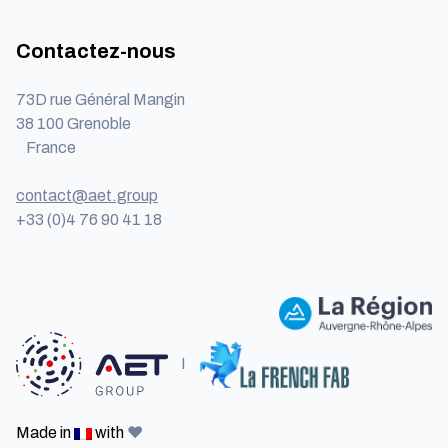
Contactez-nous
73D rue Général Mangin
38 100 Grenoble
France
contact@aet.group
+33 (0)4 76 90 41 18
I
Made in
with
❤️