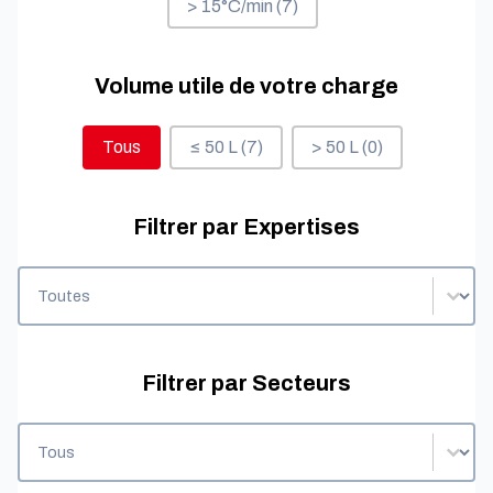
> 15°C/min
(7)
Volume utile de votre charge
Volume utile de votre charge
Tous
≤ 50 L
(7)
> 50 L
(0)
Filtrer par Expertises
Filtrer par Expertises
Filtrer par Expertises
Filtrer par Secteurs
Filtrer par Secteurs
Filtrer par Secteurs