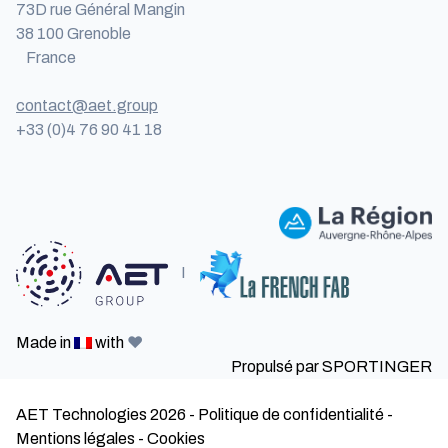
73D rue Général Mangin
38 100 Grenoble
France
contact@aet.group
+33 (0)4 76 90 41 18
I
Made in
with
❤️
Propulsé par
SPORTINGER
AET Technologies 2026
-
Politique de confidentialité
-
Mentions légales
-
Cookies