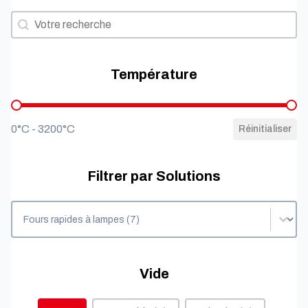
Filtrer par besoins
Filtrer par besoins
Température
Température
0°C - 3200°C
Réinitialiser
Filtrer par Solutions
Filtrer par Solutions
Filtrer par Solutions
Vide
Vide