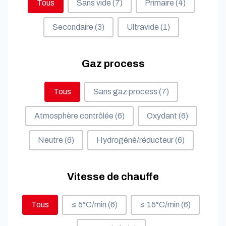
Tous
Sans vide
(7)
Primaire
(4)
Secondaire
(3)
Ultravide
(1)
Gaz process
Gaz process
Tous
Sans gaz process
(7)
Atmosphère contrôlée
(6)
Oxydant
(6)
Neutre
(6)
Hydrogéné/réducteur
(6)
Vitesse de chauffe
Vitesse de chauffe
Tous
≤ 5°C/min
(6)
≤ 15°C/min
(6)