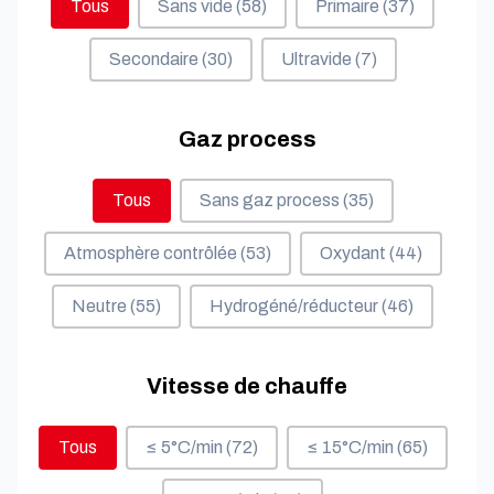
Tous
Sans vide
(58)
Primaire
(37)
Secondaire
(30)
Ultravide
(7)
Gaz process
Gaz process
Tous
Sans gaz process
(35)
Atmosphère contrôlée
(53)
Oxydant
(44)
Neutre
(55)
Hydrogéné/réducteur
(46)
Vitesse de chauffe
Vitesse de chauffe
Tous
≤ 5°C/min
(72)
≤ 15°C/min
(65)