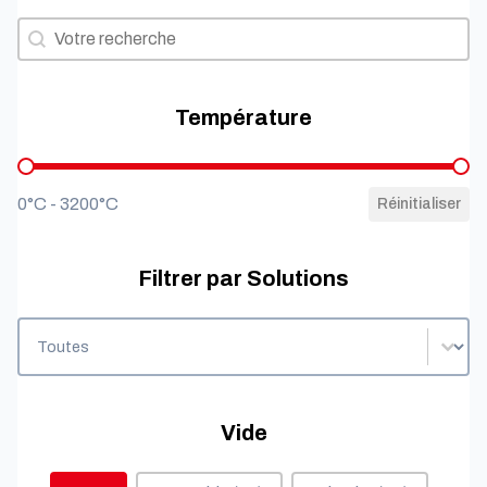
Filtrer par besoins
Filtrer par besoins
Température
Température
0°C - 3200°C
Réinitialiser
Filtrer par Solutions
Filtrer par Solutions
Filtrer par Solutions
Vide
Vide