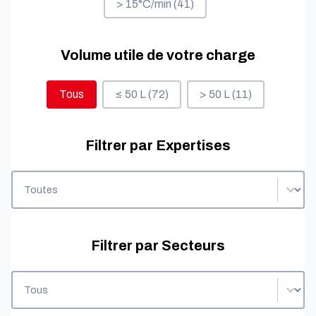
> 15°C/min
(41)
Volume utile de votre charge
Volume utile de votre charge
Tous
≤ 50 L
(72)
> 50 L
(11)
Filtrer par Expertises
Filtrer par Expertises
Filtrer par Expertises
Filtrer par Secteurs
Filtrer par Secteurs
Filtrer par Secteurs