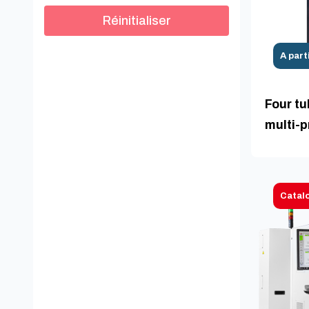
Réinitialiser
A part
Four tu
multi-p
Catal