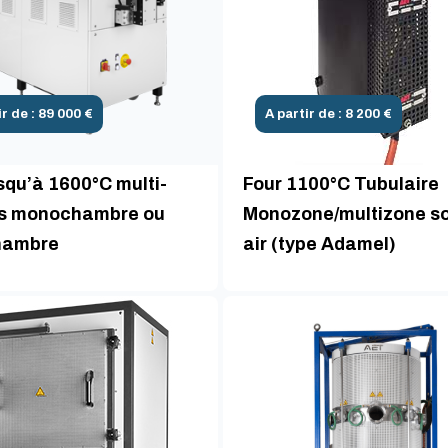
ir de : 89 000 €
A partir de : 8 200 €
squ’à 1600°C multi-
Four 1100°C Tubulaire
s monochambre ou
Monozone/multizone s
hambre
air (type Adamel)