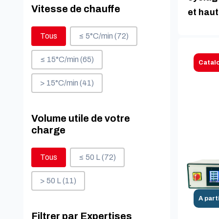
Vitesse de chauffe
et hau
Vitesse de chauffe
Tous
≤ 5°C/min
(72)
≤ 15°C/min
(65)
Catal
> 15°C/min
(41)
Volume utile de votre
charge
Volume utile de votre charge
Tous
≤ 50 L
(72)
> 50 L
(11)
A part
Filtrer par Expertises