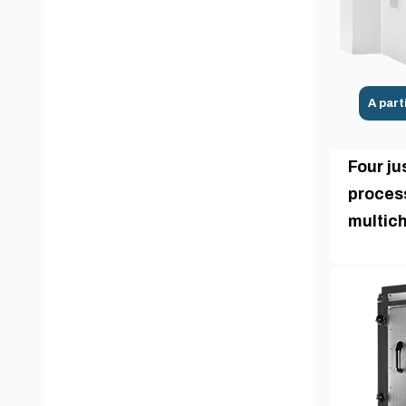
A part
Four ju
proces
multic