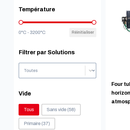
Température
Température
0°C - 3200°C
Réinitialiser
Filtrer par Solutions
Filtrer par Solutions
Filtrer par Solutions
Four tu
horizon
Vide
atmosp
Vide
Tous
Sans vide
(58)
Primaire
(37)