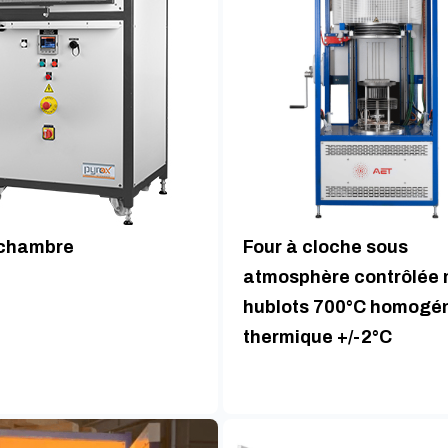
 chambre
Four à cloche sous
atmosphère contrôlée m
hublots 700°C homogén
thermique +/-2°C