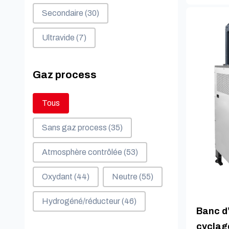
Secondaire
(30)
Ultravide
(7)
Gaz process
Gaz process
Tous
Sans gaz process
(35)
Atmosphère contrôlée
(53)
Oxydant
(44)
Neutre
(55)
Hydrogéné/réducteur
(46)
Banc d’
cyclag