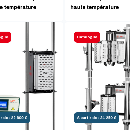
te température
haute température
ogue
Catalogue
ir de : 22 800 €
A partir de : 31 250 €