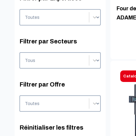
Four d
Filtrer par Expertises
Filtrer par Expertises
ADAM
Filtrer par Secteurs
Filtrer par Secteurs
Filtrer par Secteurs
Catal
Filtrer par Offre
Filtrer par Offre
Filtrer par Offre
Réinitialiser les filtres