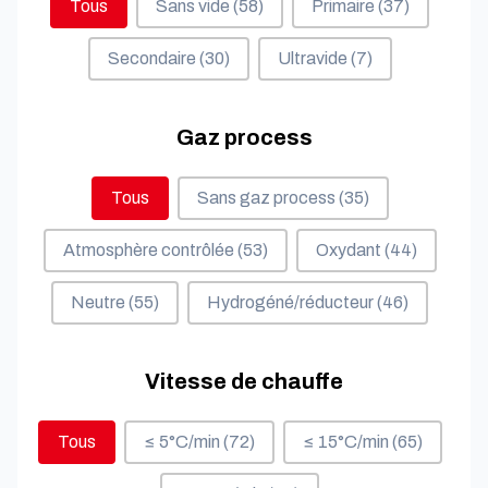
Tous
Sans vide
(58)
Primaire
(37)
Secondaire
(30)
Ultravide
(7)
Gaz process
Gaz process
Tous
Sans gaz process
(35)
Atmosphère contrôlée
(53)
Oxydant
(44)
Neutre
(55)
Hydrogéné/réducteur
(46)
Vitesse de chauffe
Vitesse de chauffe
Tous
≤ 5°C/min
(72)
≤ 15°C/min
(65)