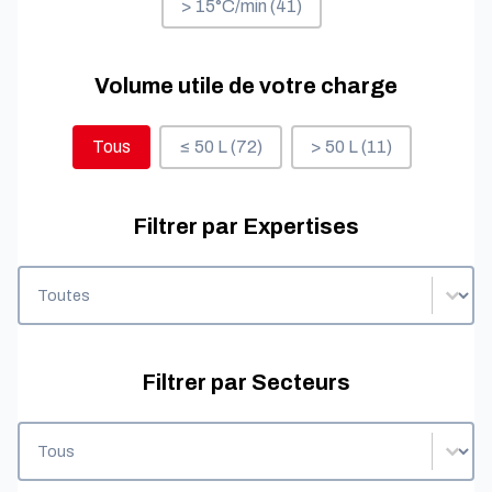
> 15°C/min
(41)
Volume utile de votre charge
Volume utile de votre charge
Tous
≤ 50 L
(72)
> 50 L
(11)
Filtrer par Expertises
Filtrer par Expertises
Filtrer par Expertises
Filtrer par Secteurs
Filtrer par Secteurs
Filtrer par Secteurs