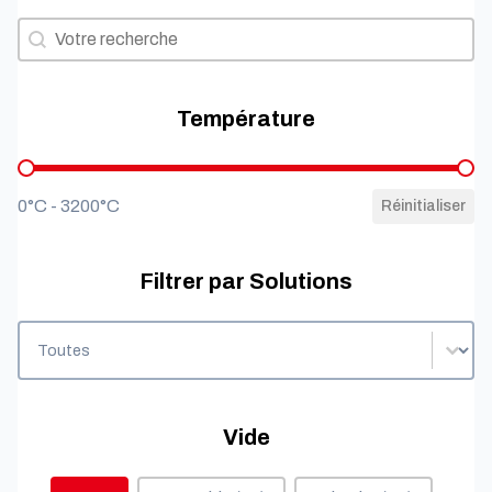
Filtrer par besoins
Filtrer par besoins
Température
Température
0°C - 3200°C
Réinitialiser
Filtrer par Solutions
Filtrer par Solutions
Filtrer par Solutions
Vide
Vide